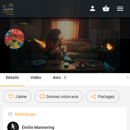
À la vie à l’amor
2022 - 15min
Détails
Vidéo
Avis
0
J'aime
Donnez votre avis
Partagez
Réalisé par :
Émilie Mannering