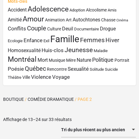
Mots-clés
Adolescence
Accident
Alcoolisme
Adoption
Amis
Amour
Amitié
Autochtones
Animation
Art
Chasse
Cinéma
Couple
Conflits
Deuil
Drogue
Culture
Documentaire
Famille
Femmes
Hiver
Enfance
Ecologie
Exil
Jeunesse
Huis-clos
Homosexualité
Maladie
Montréal
Politique
Mort
Nature
Musique
Mère
Portrait
Québec
Poésie
Sexualité
Rencontre
Solitude
Suicide
Violence
Voyage
Ville
Théâtre
BOUTIQUE
/
COMÉDIE DRAMATIQUE
/ PAGE 2
Affichage de 13–24 sur 33 résultats
Tri du plus récent au plus ancien