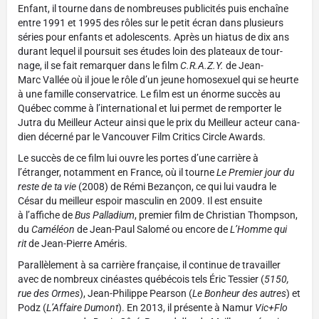
Enfant, il tourne dans de nombreuses publicités puis enchaîne
entre 1991 et 1995 des rôles sur le petit écran dans plusieurs
séries pour enfants et adolescents. Après un hiatus de dix ans
durant lequel il poursuit ses études loin des plateaux de tour­
nage, il se fait remarquer dans le film
C.R.A.Z.Y.
de Jean-
Marc Vallée où il joue le rôle d’un jeune homo­sexuel qui se heurte
à une famille conser­va­trice. Le film est un énorme succès au
Québec comme à l’international et lui permet de remporter le
Jutra du Meilleur Acteur ainsi que le prix du Meilleur acteur cana­
dien décerné par le Vancou­ver Film Critics Circle Awards.
Le succès de ce film lui ouvre les portes d’une carrière à
l’étranger, notamment en France, où il tourne
Le Premier jour du
reste de ta vie
(2008) de Rémi Bezançon, ce qui lui vaudra le
César du meilleur espoir mascu­lin en 2009. Il est ensuite
à l’affiche de
Bus Palladium
, premier film de Christian Thompson,
du
Caméléon
de Jean-Paul Salomé ou encore de
L’Homme qui
rit
de Jean-Pierre Améris.
Parallèlement à sa carrière française, il continue de travailler
avec de nombreux cinéastes québécois tels Éric Tessier (
5150,
rue des Ormes
), Jean-Philippe Pearson (
Le Bonheur des autres
) et
Podz (
L’Affaire Dumont
). En 2013, il présente à Namur
Vic+Flo