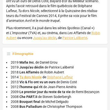
ont vu un ours
de Denis Côté, Bayard d’or du Meilleur scénario.
Après l’avoir retrouvé dans le film québécois de Stéphane
Lafleur,
Tu dors Nicole
, sélec­tionné à la Quin­zaine des réali­sa­
teurs du Festi­val de Cannes 2014, il prête sa voix pour le film
d’animation
Avril et le monde truqué
.
Plus récemment, il a joué dans les séries
Spotless
(Canal +)
et
L’Imposteur
(TVA) et, au cinéma, dans
Les Affamés
de
Robin
Aubert
ou encore
Jusqu'au déclin
, de
Patrice Laliberté
.
Filmographie
2019
Mafia Inc.
de Daniel Grou
2019
Jusqu'au déclin
de Patrice Laliberté
2018
Les Affamés
de
Robin Aubert
2014
Tu dors Nicole
de
Stéphane Lafleur
2013
Vic & Flo ont vu un ours
de Denis Coté
2012
l'homme qui rit
de Jean-Pierre Améris
2009
Le premier jour du reste de ta vie
de
Remi Bezançon
2008
Che PART.II
de Steven Soderbergh
2008
Bouquet final
de Michel Delgado
2008
Bus Palladium
de Christopher Thompson