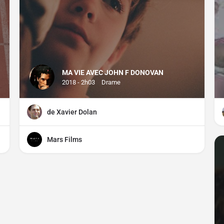
MA VIE AVEC JOHN F DONOVAN
2018 - 2h03
Drame
de Xavier Dolan
Mars Films