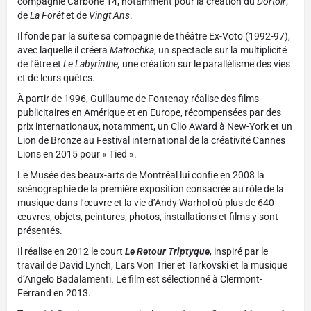
compagnie Carbone 14, notamment pour la création du
Dortoir
,
de
La Forêt
et de
Vingt Ans
.
Il fonde par la suite sa compagnie de théâtre Ex-Voto (1992-97),
avec laquelle il créera
Matrochka
, un spectacle sur la multiplicité
de l’être et
Le Labyrinthe,
une création sur le parallélisme des vies
et de leurs quêtes.
À partir de 1996, Guillaume de Fontenay réalise des films
publicitaires en Amérique et en Europe, récompensées par des
prix internationaux, notamment, un Clio Award à New-York et un
Lion de Bronze au Festival international de la créativité Cannes
Lions en 2015 pour « Tied ».
Le Musée des beaux-arts de Montréal lui confie en 2008 la
scénographie de la première exposition consacrée au rôle de la
musique dans l’œuvre et la vie d’Andy Warhol où plus de 640
œuvres, objets, peintures, photos, installations et films y sont
présentés.
Il réalise en 2012 le court
Le Retour Triptyque
, inspiré par le
travail de David Lynch, Lars Von Trier et Tarkovski et la musique
d’Angelo Badalamenti. Le film est sélectionné à Clermont-
Ferrand en 2013.