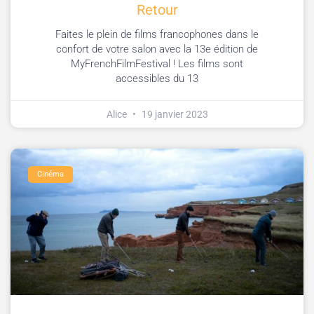
Retour
Faites le plein de films francophones dans le
confort de votre salon avec la 13e édition de
MyFrenchFilmFestival ! Les films sont
accessibles du 13
Alice
19 janvier 2023
Cinéma