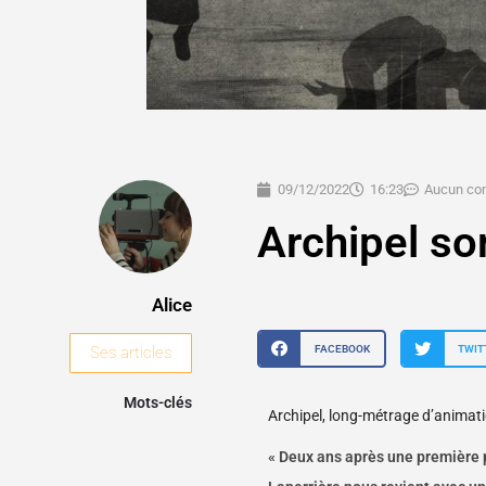
09/12/2022
16:23
Aucun co
Archipel sor
Alice
FACEBOOK
TWIT
Ses articles
Mots-clés
Archipel, long-métrage d’animatio
« Deux ans après une première p