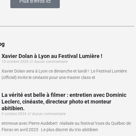
Plus d'infos ici
og
Xavier Dolan à Lyon au Festival Lumière !
10 octobre 2024
Aucun commentaire
Xavier Dolan sera à Lyon ce dimanche et lundi ! Le Festival Lumière
(officiel) invite le cinéaste pour une master class et
La vérité est belle à filmer : entretien avec Dominic
Leclerc, cinéaste, directeur photo et monteur
abitibien.
9 octobre 2024
Aucun commentaire
entrevue avec Pierre Audebert réalisée au festival Vues du Québec de
Florac en avril 2023 Le plus discret du trio abitibien