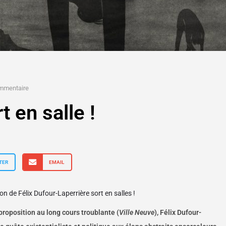
mmentaire
t en salle !
TER
EMAIL
n de Félix Dufour-Laperrière sort en salles !
roposition au long cours troublante (
Ville Neuve
), Félix Dufour-