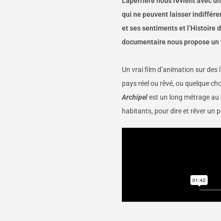
Laperrière nous revient avec un
qui ne peuvent laisser indiffér
et ses sentiments et l’Histoire d
documentaire nous propose un v
Un vrai film d’animation sur des î
pays réel ou rêvé, ou quelque ch
Archipel
est un long métrage au de
habitants, pour dire et rêver un