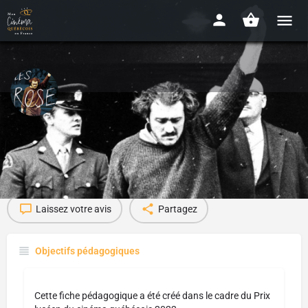
Les Rose
Fiche pédagogique
Film(s) traité(s)
Pour aller plus l
1
Laissez votre avis
Partagez
Objectifs pédagogiques
Cette fiche pédagogique a été créé dans le cadre du Prix