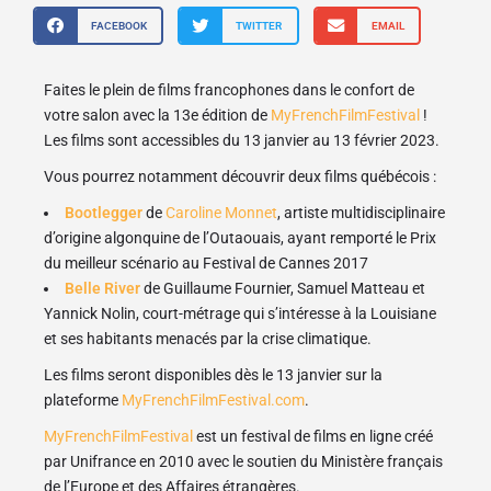
FACEBOOK
TWITTER
EMAIL
Faites le plein de films francophones dans le confort de
votre salon avec la 13e édition de
MyFrenchFilmFestival
!
Les films sont accessibles du 13 janvier au 13 février 2023.
Vous pourrez notamment découvrir deux films québécois :
Bootlegger
de
Caroline Monnet
, artiste multidisciplinaire
d’origine algonquine de l’Outaouais, ayant remporté le Prix
du meilleur scénario au Festival de Cannes 2017
Belle River
de Guillaume Fournier, Samuel Matteau et
Yannick Nolin, court-métrage qui s’intéresse à la Louisiane
et ses habitants menacés par la crise climatique.
Les films seront disponibles dès le 13 janvier sur la
plateforme
MyFrenchFilmFestival.com
.
MyFrenchFilmFestival
est un festival de films en ligne créé
par Unifrance en 2010 avec le soutien du Ministère français
de l’Europe et des Affaires étrangères.