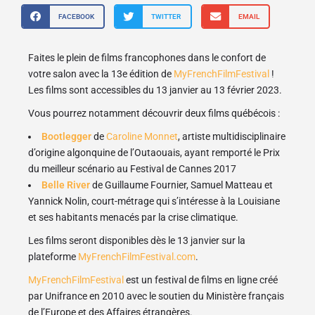
FACEBOOK
TWITTER
EMAIL
Faites le plein de films francophones dans le confort de
votre salon avec la 13e édition de
MyFrenchFilmFestival
!
Les films sont accessibles du 13 janvier au 13 février 2023.
Vous pourrez notamment découvrir deux films québécois :
Bootlegger
de
Caroline Monnet
, artiste multidisciplinaire
d’origine algonquine de l’Outaouais, ayant remporté le Prix
du meilleur scénario au Festival de Cannes 2017
Belle River
de Guillaume Fournier, Samuel Matteau et
Yannick Nolin, court-métrage qui s’intéresse à la Louisiane
et ses habitants menacés par la crise climatique.
Les films seront disponibles dès le 13 janvier sur la
plateforme
MyFrenchFilmFestival.com
.
MyFrenchFilmFestival
est un festival de films en ligne créé
par Unifrance en 2010 avec le soutien du Ministère français
de l’Europe et des Affaires étrangères.