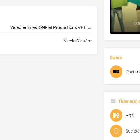
Vidéofemmes, ONF et Productions VF Inc.
Nicole Giguère
Genre
Docume
Thème(s) d
Arts
Société