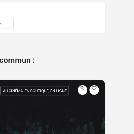
e
e commun :
AU CINÉMA, EN BOUTIQUE, EN LIGNE