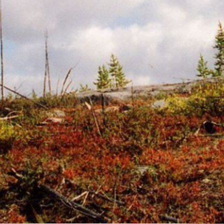
J'aime
Donnez votre avis
Partagez
Distribute
Vues d
Affiche
assion le trouble. Il fuit la loi et sa
bas, il reprend goût à la vie. L’histoire avance
ntaire.