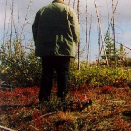
Réalisé par :
Denis Côté
L'histoire
Christian commet un geste irréparable. Ce crime par comp
conscience, et se perd à Radisson, à la Baie-James. Là-
par touches impressionnistes, entre fiction et docume