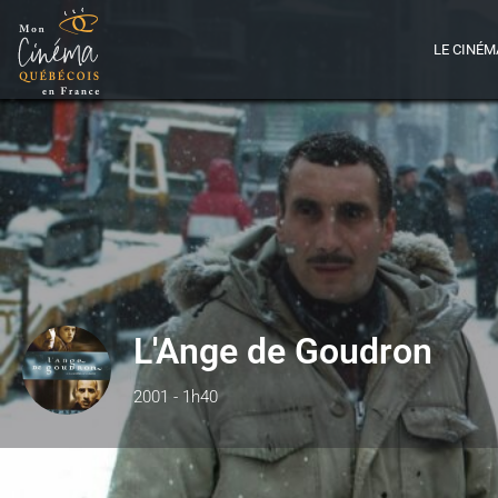
LE CINÉM
L'Ange de Goudron
2001 - 1h40
Détails