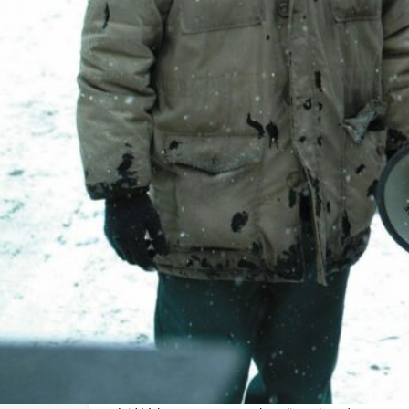
Réalisé par :
Denis Chouinard
L'histoire
Il y a plus de trois ans qu’Ahmed Kasmi et sa famille ont
venir s’installer à Montréal, où ils sont sur le point 
comme ouvrier goudronneur pour faire vivre les siens 
enfant, sa fille Djamila et son fils aîné Hafid, 19 ans. 
membre d’un groupe d’activistes, qui tente entre autr
sans papiers. Après avoir saboté les ordinateurs des se