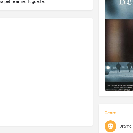
 sa petite amie, Huguette…
Genre
Drame