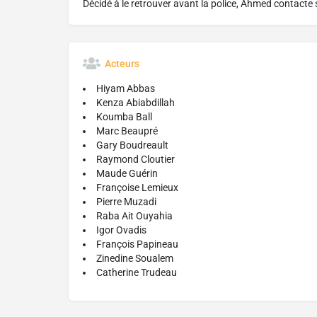
Décidé à le retrouver avant la police, Ahmed contacte
Acteurs
Hiyam Abbas
Kenza Abiabdillah
Koumba Ball
Marc Beaupré
Gary Boudreault
Raymond Cloutier
Maude Guérin
Françoise Lemieux
Pierre Muzadi
Raba Ait Ouyahia
Igor Ovadis
François Papineau
Zinedine Soualem
Catherine Trudeau