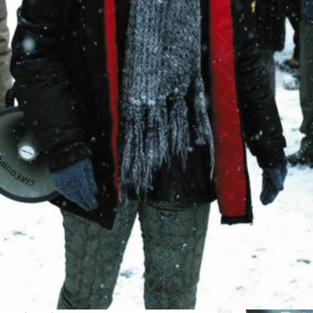
J'aime
Donnez votre avis
Partagez
Affiche
 fui l’Algérie au bord de la guerre civile pour
d’obtenir la citoyenneté canadienne. Ahmed trime
: son épouse Naïma, enceinte de leur troisième
Mais il découvre un jour que ce dernier est
es de s’opposer aux expulsions des réfugiés
rvices de l’immigration, Hafid est en fuite.