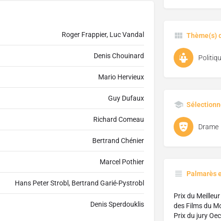
Roger Frappier, Luc Vandal
Thème(s) d
Denis Chouinard
Politiq
Mario Hervieux
Guy Dufaux
Sélectionn
Richard Comeau
Drame
Bertrand Chénier
Marcel Pothier
Palmarès 
Hans Peter Strobl, Bertrand Garié-Pystrobl
Prix du Meilleur
Denis Sperdouklis
des Films du M
Prix du jury Oe