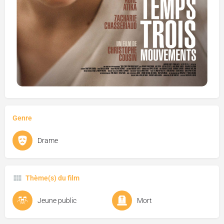
Genre
Drame
Thème(s) du film
Jeune public
Mort