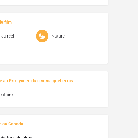
u film
du réel
Nature
é au Prix lycéen du cinéma québécois
ntaire
on au Canada
ributrice de films