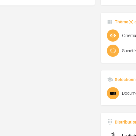
Thème(s) d
Cinéma 
Société
Sélectionn
Docume
Distributi
La dist