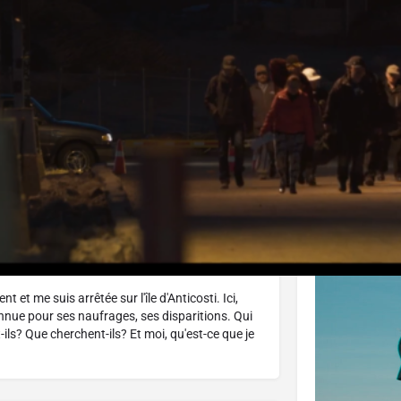
J'aime
Donnez votre avis
Partagez
Affiche
 et me suis arrêtée sur l'île d'Anticosti. Ici,
onnue pour ses naufrages, ses disparitions. Qui
-ils? Que cherchent-ils? Et moi, qu'est-ce que je