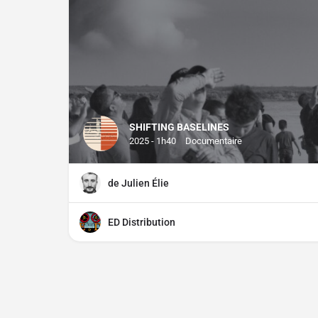
SHIFTING BASELINES
2025 - 1h40
Documentaire
de Julien Élie
ED Distribution