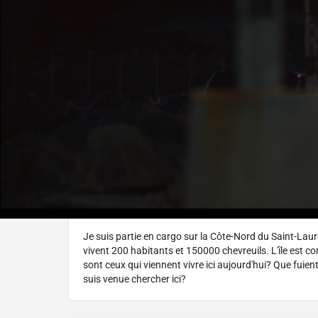
Réalisé par :
Claire Legendre
L'histoire
Je suis partie en cargo sur la Côte-Nord du Saint-Laurent
vivent 200 habitants et 150000 chevreuils. L'île est c
sont ceux qui viennent vivre ici aujourd'hui? Que fuient
suis venue chercher ici?