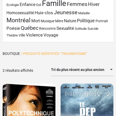
Famille
Femmes
Hiver
Enfance
Ecologie
Exil
Jeunesse
Huis-clos
Homosexualité
Maladie
Montréal
Politique
Mort
Nature
Musique
Mère
Portrait
Québec
Poésie
Sexualité
Rencontre
Solitude
Suicide
Violence
Voyage
Ville
Théâtre
BOUTIQUE
/ PRODUITS IDENTIFIÉS “TRAUMATISME”
Tri du plus récent au plus ancien
2 résultats affichés