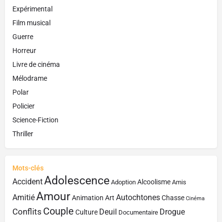
Expérimental
Film musical
Guerre
Horreur
Livre de cinéma
Mélodrame
Polar
Policier
Science-Fiction
Thriller
Mots-clés
Adolescence
Accident
Alcoolisme
Adoption
Amis
Amour
Amitié
Autochtones
Animation
Art
Chasse
Cinéma
Couple
Conflits
Deuil
Drogue
Culture
Documentaire