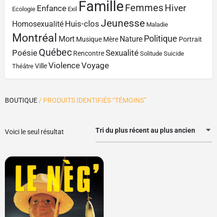
Famille
Femmes
Hiver
Enfance
Ecologie
Exil
Jeunesse
Huis-clos
Homosexualité
Maladie
Montréal
Politique
Mort
Nature
Musique
Mère
Portrait
Québec
Poésie
Sexualité
Rencontre
Solitude
Suicide
Violence
Voyage
Ville
Théâtre
BOUTIQUE
/ PRODUITS IDENTIFIÉS “TÉMOINS”
Tri du plus récent au plus ancien
Voici le seul résultat