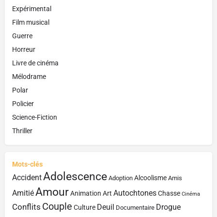
Expérimental
Film musical
Guerre
Horreur
Livre de cinéma
Mélodrame
Polar
Policier
Science-Fiction
Thriller
Mots-clés
Adolescence
Accident
Alcoolisme
Adoption
Amis
Amour
Amitié
Autochtones
Animation
Art
Chasse
Cinéma
Couple
Conflits
Deuil
Drogue
Culture
Documentaire