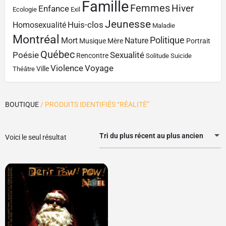
Famille
Femmes
Hiver
Enfance
Ecologie
Exil
Jeunesse
Huis-clos
Homosexualité
Maladie
Montréal
Politique
Mort
Nature
Musique
Mère
Portrait
Québec
Poésie
Sexualité
Rencontre
Solitude
Suicide
Violence
Voyage
Ville
Théâtre
BOUTIQUE
/ PRODUITS IDENTIFIÉS “RÉALITÉ”
Tri du plus récent au plus ancien
Voici le seul résultat