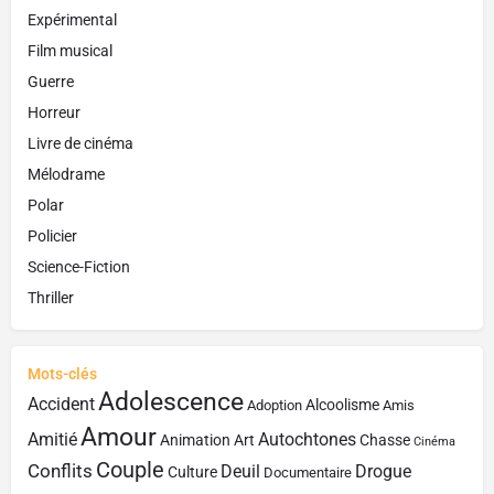
Expérimental
Film musical
Guerre
Horreur
Livre de cinéma
Mélodrame
Polar
Policier
Science-Fiction
Thriller
Mots-clés
Adolescence
Accident
Alcoolisme
Adoption
Amis
Amour
Amitié
Autochtones
Animation
Art
Chasse
Cinéma
Couple
Conflits
Deuil
Drogue
Culture
Documentaire