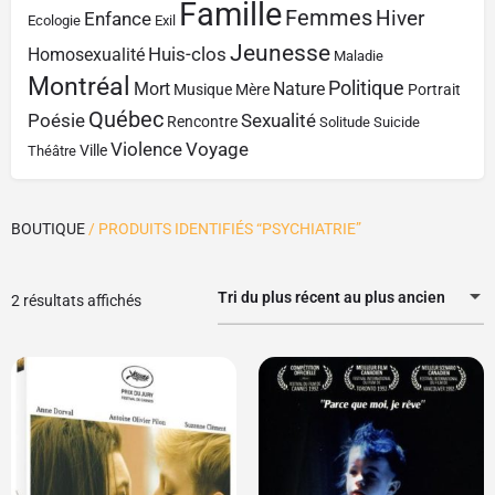
Famille
Femmes
Hiver
Enfance
Ecologie
Exil
Jeunesse
Huis-clos
Homosexualité
Maladie
Montréal
Politique
Mort
Nature
Musique
Mère
Portrait
Québec
Poésie
Sexualité
Rencontre
Solitude
Suicide
Violence
Voyage
Ville
Théâtre
BOUTIQUE
/ PRODUITS IDENTIFIÉS “PSYCHIATRIE”
Tri du plus récent au plus ancien
2 résultats affichés