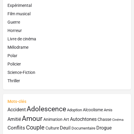
Expérimental
Film musical
Guerre
Horreur
Livre de cinéma
Mélodrame
Polar
Policier
Science-Fiction
Thriller
Mots-clés
Adolescence
Accident
Alcoolisme
Adoption
Amis
Amour
Amitié
Autochtones
Animation
Art
Chasse
Cinéma
Couple
Conflits
Deuil
Drogue
Culture
Documentaire