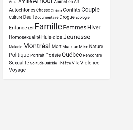
Amour
Amitié
Animation
Art
Amis
Couple
Conflits
Autochtones
Chasse
Cinéma
Deuil
Drogue
Culture
Documentaire
Ecologie
Famille
Femmes
Hiver
Enfance
Exil
Jeunesse
Huis-clos
Homosexualité
Montréal
Mort
Nature
Musique
Mère
Maladie
Québec
Politique
Poésie
Portrait
Rencontre
Sexualité
Violence
Ville
Solitude
Suicide
Théâtre
Voyage
Contact
À propos