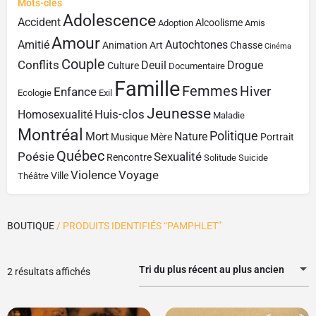
Mots-clés
Adolescence
Accident
Alcoolisme
Adoption
Amis
Amour
Amitié
Autochtones
Animation
Art
Chasse
Cinéma
Couple
Conflits
Deuil
Drogue
Culture
Documentaire
Famille
Femmes
Hiver
Enfance
Ecologie
Exil
Jeunesse
Huis-clos
Homosexualité
Maladie
Montréal
Politique
Mort
Nature
Musique
Mère
Portrait
Québec
Poésie
Sexualité
Rencontre
Solitude
Suicide
Violence
Voyage
Ville
Théâtre
BOUTIQUE
/ PRODUITS IDENTIFIÉS “PAMPHLET”
Tri du plus récent au plus ancien
2 résultats affichés