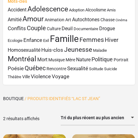
Mots-clés
Adolescence
Accident
Alcoolisme
Adoption
Amis
Amour
Amitié
Autochtones
Animation
Art
Chasse
Cinéma
Couple
Conflits
Deuil
Drogue
Culture
Documentaire
Famille
Femmes
Hiver
Enfance
Ecologie
Exil
Jeunesse
Huis-clos
Homosexualité
Maladie
Montréal
Politique
Mort
Nature
Musique
Mère
Portrait
Québec
Poésie
Sexualité
Rencontre
Solitude
Suicide
Violence
Voyage
Ville
Théâtre
BOUTIQUE
/ PRODUITS IDENTIFIÉS “LAC ST JEAN”
Tri du plus récent au plus ancien
2 résultats affichés