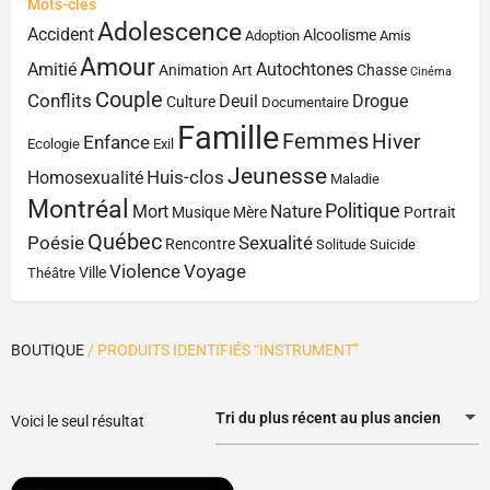
Mots-clés
Adolescence
Accident
Alcoolisme
Adoption
Amis
Amour
Amitié
Autochtones
Animation
Art
Chasse
Cinéma
Couple
Conflits
Deuil
Drogue
Culture
Documentaire
Famille
Femmes
Hiver
Enfance
Ecologie
Exil
Jeunesse
Huis-clos
Homosexualité
Maladie
Montréal
Politique
Mort
Nature
Musique
Mère
Portrait
Québec
Poésie
Sexualité
Rencontre
Solitude
Suicide
Violence
Voyage
Ville
Théâtre
BOUTIQUE
/ PRODUITS IDENTIFIÉS “INSTRUMENT”
Tri du plus récent au plus ancien
Voici le seul résultat