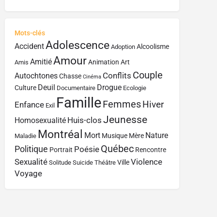
Mots-clés
Adolescence
Accident
Alcoolisme
Adoption
Amour
Amitié
Animation
Art
Amis
Couple
Conflits
Autochtones
Chasse
Cinéma
Deuil
Drogue
Culture
Documentaire
Ecologie
Famille
Femmes
Hiver
Enfance
Exil
Jeunesse
Huis-clos
Homosexualité
Montréal
Mort
Nature
Musique
Mère
Maladie
Québec
Politique
Poésie
Portrait
Rencontre
Sexualité
Violence
Ville
Solitude
Suicide
Théâtre
Voyage