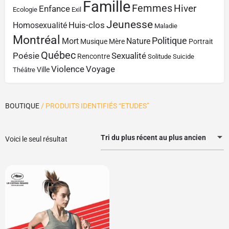
Famille
Femmes
Hiver
Enfance
Ecologie
Exil
Jeunesse
Huis-clos
Homosexualité
Maladie
Montréal
Politique
Mort
Nature
Musique
Mère
Portrait
Québec
Poésie
Sexualité
Rencontre
Solitude
Suicide
Violence
Voyage
Ville
Théâtre
BOUTIQUE
/ PRODUITS IDENTIFIÉS “ETUDES”
Tri du plus récent au plus ancien
Voici le seul résultat