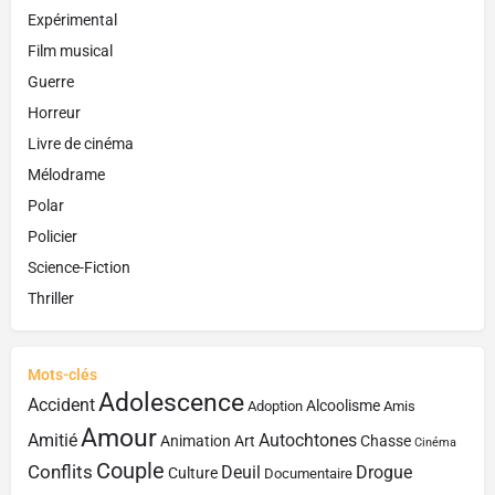
Expérimental
Film musical
Guerre
Horreur
Livre de cinéma
Mélodrame
Polar
Policier
Science-Fiction
Thriller
Mots-clés
Adolescence
Accident
Alcoolisme
Adoption
Amis
Amour
Amitié
Autochtones
Animation
Art
Chasse
Cinéma
Couple
Conflits
Deuil
Drogue
Culture
Documentaire