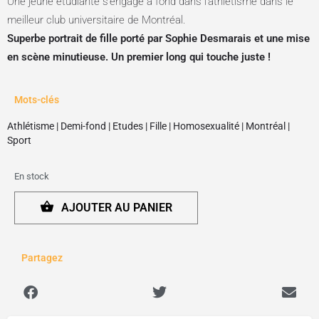
Une jeune étudiante s’engage à fond dans l’athlétisme dans le
meilleur club universitaire de Montréal.
Superbe portrait de fille porté par Sophie Desmarais et une mise
en scène minutieuse. Un premier long qui touche juste !
Mots-clés
Athlétisme
|
Demi-fond
|
Etudes
|
Fille
|
Homosexualité
|
Montréal
|
Sport
En stock
AJOUTER AU PANIER
Partagez