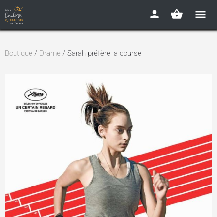
Boutique
/
Drame
/ Sarah préfère la course