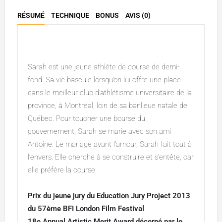
RÉSUMÉ
TECHNIQUE
BONUS
AVIS (0)
Description
Sarah est une jeune athlète de course de demi-
fond. Sa vie bascule lorsqu’on lui offre une place
dans le meilleur club d’athlétisme universitaire de la
province, à Montréal, loin de sa banlieue natale de
Québec. Pour toucher une bourse du
gouvernement, Sarah se marie avec son ami
Antoine. Le mariage avant l’amour, Sarah fait tout à
l’envers. Elle cherche à se construire et s’entête, car
elle préfère la course.
Prix du jeune jury du Education Jury Project 2013
du 57ème BFI London Film Festival
18e Annual Artistic Merit Award décerné par le