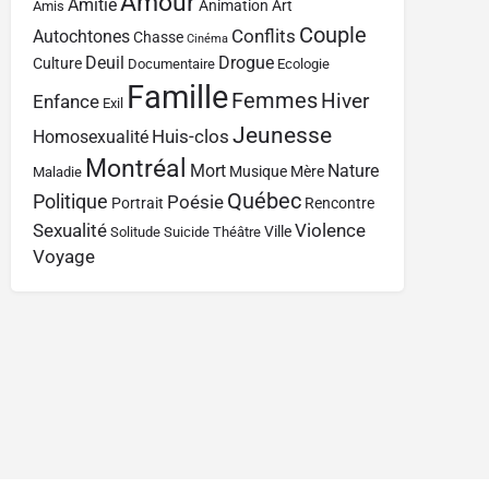
Amour
Amitié
Animation
Art
Amis
Couple
Conflits
Autochtones
Chasse
Cinéma
Deuil
Drogue
Culture
Documentaire
Ecologie
Famille
Femmes
Hiver
Enfance
Exil
Jeunesse
Huis-clos
Homosexualité
Montréal
Mort
Nature
Musique
Mère
Maladie
Québec
Politique
Poésie
Portrait
Rencontre
Sexualité
Violence
Ville
Solitude
Suicide
Théâtre
Voyage
Contact
À propos