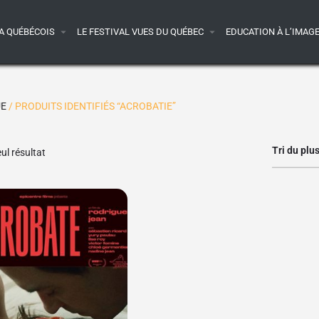
A QUÉBÉCOIS
LE FESTIVAL VUES DU QUÉBEC
EDUCATION À L’IMAG
UE
/ PRODUITS IDENTIFIÉS “ACROBATIE”
Tri du plu
eul résultat