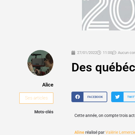
27/01/2022
11:00
Aucun co
Des québéco
Alice
FACEBOOK
TWIT
Ses articles
Mots-clés
Cette année, on compte trois act
Aline
réalisé par
Valérie Lemerci