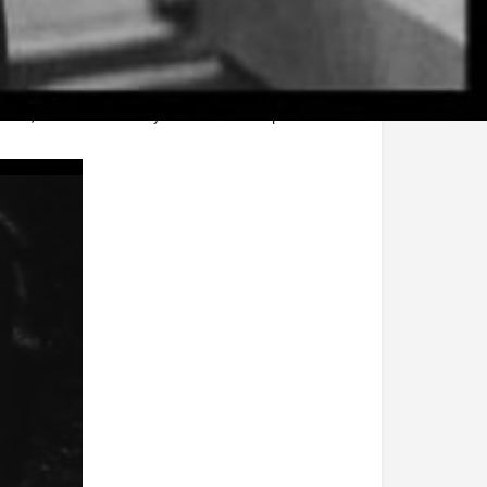
igone
» ou une des nombreuses définitions de la notion
 du texte originel ou des versions ultérieures de la
ellas
, où l’héroïne se voyait immortalisée par la