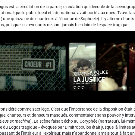
Logos est la circulation de la parole, circulation qui découle de la scénog
ional que le public local et international avait porté aux nues. Tzavella
une quinzaine de chanteurs à l’époque de Sophocle). Il y alterne chants et 
os, puisque les revenants ne sont jamais bien loin de l’espace tragique.
sidéré comme sacrilège. C’est que l’importance de la disposition était pri
tique, chanteurs et danseurs masqués, commentaient sans pouvoir y interven
Deus ex machina
). La scène faisait écho au Coryphée (narrateur), lui-mêm
que du Logos tragique » évoquée par Dimitropoulos était jusque là limitée a
, passant de l’intérieur à l’extérieur, mais n’abandonne jamais tout à fait