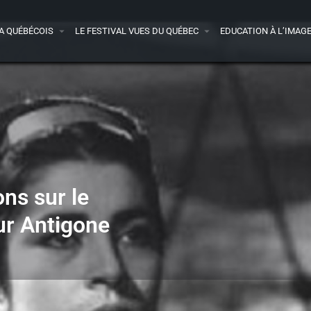
A QUÉBÉCOIS
LE FESTIVAL VUES DU QUÉBEC
EDUCATION À L’IMAG
ns sur le
ur Antigone
Bonus à découvrir
Film(s) traité(s)
1