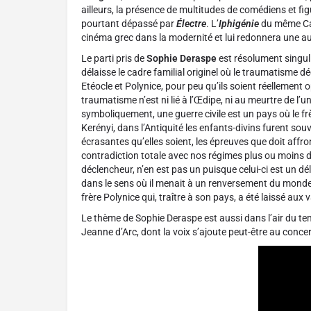
ailleurs, la présence de multitudes de comédiens et fig
pourtant dépassé par
Électre
. L’
Iphigénie
du même Caco
cinéma grec dans la modernité et lui redonnera une au
Le parti pris de
Sophie Deraspe
est résolument singuli
délaisse le cadre familial originel où le traumatisme
Etéocle et Polynice, pour peu qu’ils soient réellement
traumatisme n’est ni lié à l’Œdipe, ni au meurtre de l’u
symboliquement, une guerre civile est un pays où le frèr
Kerényi, dans l’Antiquité les enfants-divins furent s
écrasantes qu’elles soient, les épreuves que doit affron
contradiction totale avec nos régimes plus ou moins dé
déclencheur, n’en est pas un puisque celui-ci est un dé
dans le sens où il menait à un renversement du monde (
frère Polynice qui, traître à son pays, a été laissé aux 
Le thème de Sophie Deraspe est aussi dans l’air du te
Jeanne d’Arc, dont la voix s’ajoute peut-être au conce