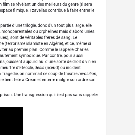
 film se révélant un des meilleurs du genre (Il sera
ace filmique, Tzavellas contribue à faire entrer le
rtie d’une trilogie, donc d’un tout plus large, elle
les monoparentales ou orphelines mais d’abord unies.
ues), sont de véritables frères de sang. Le
ne (terrorisme islamiste en Algérie), et ce, même si
inviter au premier plan. Comme le rappelle Charles
 hautement symbolique. Par contre, pour aussi
ons jouissent aujourd’hui d’une sorte de droit divin en
e meurtre d’Etéocle,
desis
(nœud) ou incident
s la Tragédie, on nommait ce coup de théâtre
révolution
,
e tient tête à Créon et enterre malgré son ordre son
 prison. Une transgression qui n’est pas sans rappeler