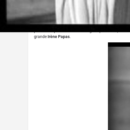
De q
Dans le cas d’une nouvelle adaptation d’un classique au
antique de Logos) à travers le temps pour saisir les p
pièce de Sophocle mais du film grec qui fit date, le
Ant
grande
Irène Papas
.