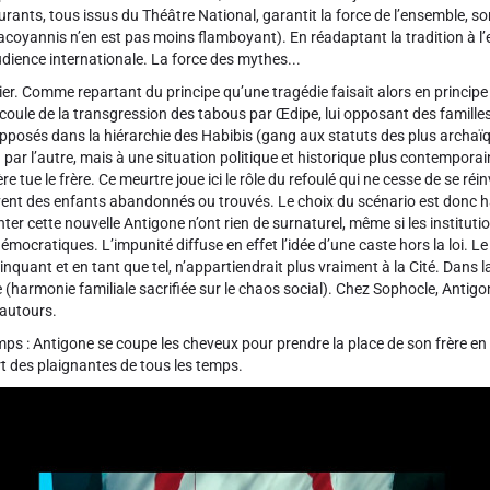
urants, tous issus du Théâtre National, garantit la force de l’ensemble, son
yannis n’en est pas moins flamboyant). En réadaptant la tradition à l’esp
dience internationale. La force des mythes...
er. Comme repartant du principe qu’une tragédie faisait alors en principe pa
 découle de la transgression des tabous par Œdipe, lui opposant des famil
 opposés dans la hiérarchie des Habibis (gang aux statuts des plus archaïq
n par l’autre, mais à une situation politique et historique plus contemporai
e tue le frère. Ce meurtre joue ici le rôle du refoulé qui ne cesse de se ré
ouvent des enfants abandonnés ou trouvés. Le choix du scénario est donc
ter cette nouvelle Antigone n’ont rien de surnaturel, même si les instituti
mocratiques. L’impunité diffuse en effet l’idée d’une caste hors la loi. L
linquant et en tant que tel, n’appartiendrait plus vraiment à la Cité. Dan
harmonie familiale sacrifiée sur le chaos social). Chez Sophocle, Antigon
vautours.
mps : Antigone se coupe les cheveux pour prendre la place de son frère en
rt des plaignantes de tous les temps.