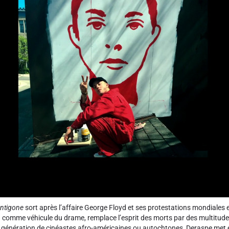
ntigone
sort après l’affaire George Floyd et ses protestations mondiales e
u comme véhicule du drame, remplace l’esprit des morts par des multitude
e génération de cinéastes afro-américaines ou autochtones, Deraspe met en