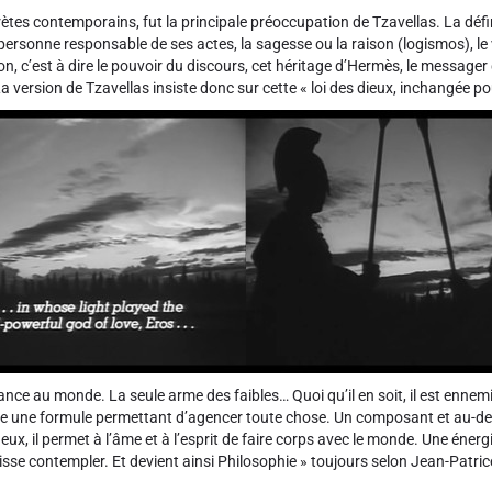
ètes contemporains, fut la principale préoccupation de Tzavellas. La défi
 personne responsable de ses actes, la sagesse ou la raison (logismos), le v
on, c’est à dire le pouvoir du discours, cet héritage d’Hermès, le messager 
a version de Tzavellas insiste donc sur cette « loi des dieux, inchangée pour
nce au monde. La seule arme des faibles… Quoi qu’il en soit, il est ennemi
me une formule permettant d’agencer toute chose. Un composant et au-delà,
, il permet à l’âme et à l’esprit de faire corps avec le monde. Une énergie.
e laisse contempler. Et devient ainsi Philosophie » toujours selon Jean-Patri