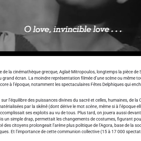
ce de la cinémathèque grecque, Aglaë Mitropoulos, longtemps la pièce de 
 au grand écran. La moindre représentation filmée d’une scène ou même to
ncore à l’époque, notamment les spectaculaires Fêtes Delphiques qui enc
t sur l’équilibre des puissances divines du sacré et celles, humaines, de la 
 matérialisées par la skênê (dont dérive le mot
scène
, même si à l’époque ell
ccomplissait ses exploits au vu de tous. Plus tard, on jouera aussi devant
ois un simple drap, permettait les changements de costumes, figurant pou
es citoyens prolongeait l’arène plus politique de l’Agora, base de la soci
ques. Et l’importance de cette communion collective (15 à 17 000 spectateur