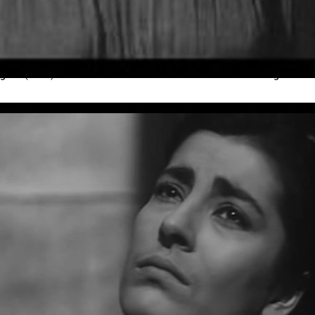
uelques observations sur le Logos aux variations sur Ant
ssi fondamental, il est toujours intéressant de tisser des liens ( « lien 
oints communs ou bien au contraire, les divergences. Nous ne partirons pas
igoné
(1961) du metteur en scène de théâtre et réalisateur
Georges Tzav