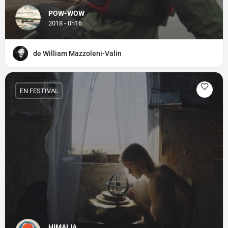
POW-WOW
2018 - 0h16
de William Mazzoleni-Valin
EN FESTIVAL
HIMALIA