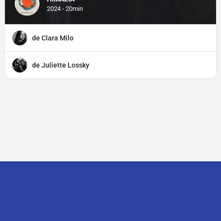
2024 - 20min
de Clara Milo
de Juliette Lossky