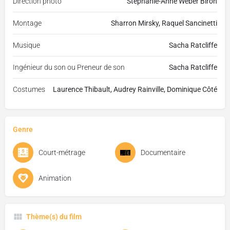
Direction photo
Stéphanie-Anne Weber Biron
Montage
Sharron Mirsky, Raquel Sancinetti
Musique
Sacha Ratcliffe
Ingénieur du son ou Preneur de son
Sacha Ratcliffe
Costumes
Laurence Thibault, Audrey Rainville, Dominique Côté
Genre
Court-métrage
Documentaire
Animation
Thème(s) du film