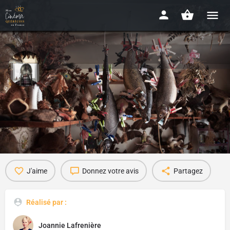
La femme qui a vu l'ours
2014 - 17'30
Détails
Vidéo
Avis
0
J'aime
Donnez votre avis
Partagez
Réalisé par :
Joannie Lafrenière