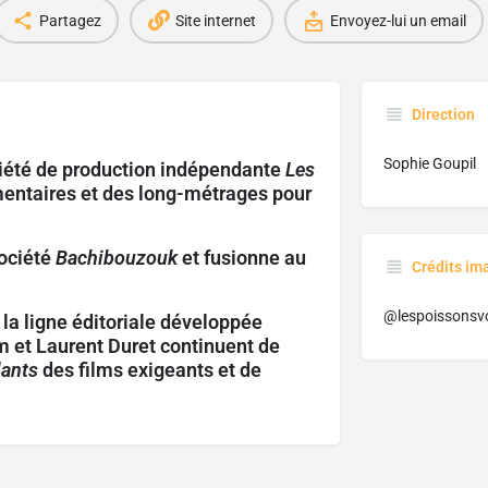
Partagez
Site internet
Envoyez-lui un email
Direction
Sophie Goupil
ociété de production indépendante
Les
mentaires et des long-métrages pour
société
Bachibouzouk
et fusionne au
Crédits im
@lespoissonsv
la ligne éditoriale développée
m
et
Laurent Duret
continuent de
lants
des films exigeants et de