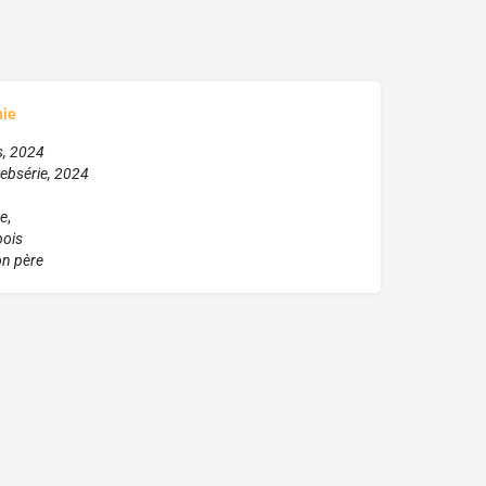
hie
s, 2024
ebsérie, 2024
e
,
bois
on père