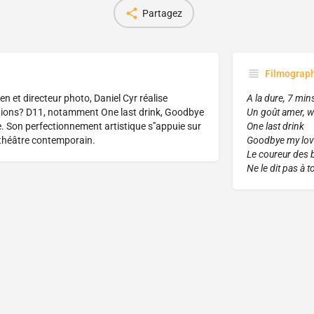
Partagez
Filmograp
n et directeur photo, Daniel Cyr réalise
A la dure, 7 min
ctions? D11, notamment One last drink, Goodbye
Un goût amer, w
e. Son perfectionnement artistique s’'appuie sur
One last drink
t théâtre contemporain.
Goodbye my lov
Le coureur des 
Ne le dit pas à t