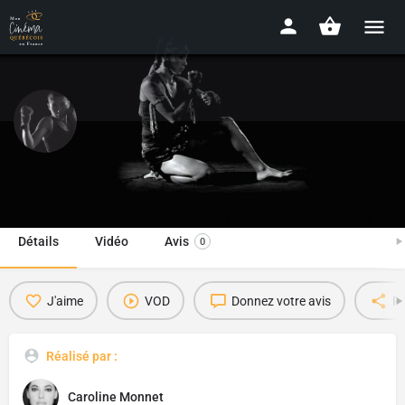
Emptying the Tank
2018 - 9 min 30 s
Détails
Vidéo
Avis
0
J'aime
VOD
Donnez votre avis
Pa
Réalisé par :
Caroline Monnet