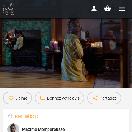
Au bord des limbes
2024 - 7 mins
Détails
Avis
0
J'aime
Donnez votre avis
Partagez
Réalisé par :
Maxime Mompérousse