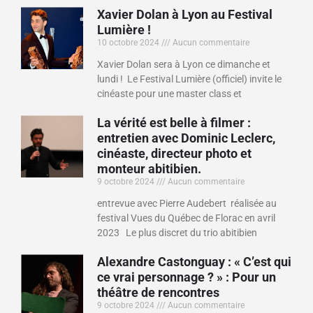
Xavier Dolan à Lyon au Festival
Lumière !
10 octobre 2024
Aucun commentaire
Xavier Dolan sera à Lyon ce dimanche et
lundi ! Le Festival Lumière (officiel) invite le
cinéaste pour une master class et
La vérité est belle à filmer :
entretien avec Dominic Leclerc,
cinéaste, directeur photo et
monteur abitibien.
9 octobre 2024
Aucun commentaire
entrevue avec Pierre Audebert réalisée au
festival Vues du Québec de Florac en avril
2023 Le plus discret du trio abitibien
Alexandre Castonguay : « C’est qui
ce vrai personnage ? » : Pour un
théâtre de rencontres
9 octobre 2024
Aucun commentaire