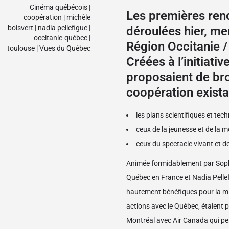
Cinéma québécois
|
Les premières ren
coopération
|
michèle
boisvert
|
nadia pellefigue
|
déroulées hier, me
occitanie-québec
|
Région Occitanie 
toulouse
|
Vues du Québec
Créées à l’initiati
proposaient de br
coopération existan
les plans scientifiques et tec
ceux de la jeunesse et de la mo
ceux du spectacle vivant et de
Animée formidablement par Sophi
Québec en France et Nadia Pellefi
hautement bénéfiques pour la mise
actions avec le Québec, étaient p
Montréal avec Air Canada qui per