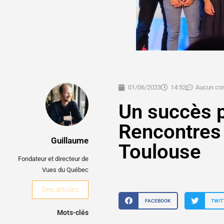
01/06/2023
14:52
Aucun co
Un succès p
Rencontres
Guillaume
Toulouse
Fondateur et directeur de
Vues du Québec
Ses articles
FACEBOOK
TWIT
Mots-clés