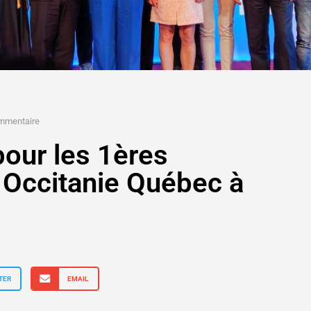
mmentaire
our les 1ères
 Occitanie Québec à
TER
EMAIL