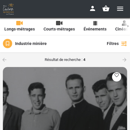
Longs-métrages
Courts-métrages
Événements
Cinéast
Industrie minière
Filtres
Résultat de recherche :
4