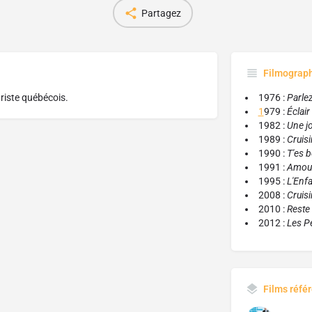
Partagez
Filmograp
riste québécois.
1976 :
Parle
1
979 :
Éclair
1982 :
Une jo
1989 :
Cruisi
1990 :
T'es b
1991 :
Amour
1995 :
L'Enfa
2008 :
Cruisi
2010 :
Reste
2012 :
Les Pe
Films réfé