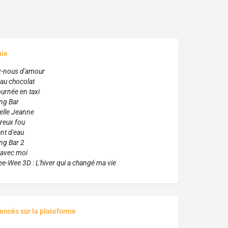
hie
z-nous d'amour
 au chocolat
urnée en taxi
ng Bar
elle Jeanne
eux fou
nt d'eau
ng Bar 2
 avec moi
e-Wee 3D : L'hiver qui a changé ma vie
rencés sur la plateforme