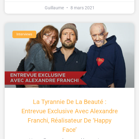
Guillaume
8 mars 2021
Interviews
La Tyrannie De La Beauté :
Entrevue Exclusive Avec Alexandre
Franchi, Réalisateur De ‘Happy
Face’