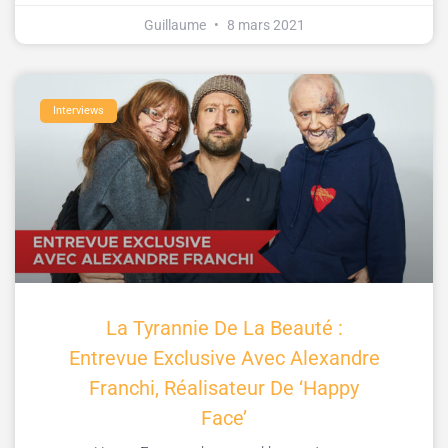
Guillaume
8 mars 2021
Interviews
La Tyrannie De La Beauté :
Entrevue Exclusive Avec Alexandre
Franchi, Réalisateur De ‘Happy
Face’