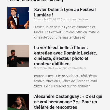
Xavier Dolan à Lyon au Festival
Lumière !
10 octobre 2024
Aucun commentaire
Xavier Dolan sera à Lyon ce dimanche et
lundi ! Le Festival Lumière (officiel) invite le
cinéaste pour une master class et
La vérité est belle à filmer :
entretien avec Dominic Leclerc,
cinéaste, directeur photo et
monteur abitibien.
9 octobre 2024
Aucun commentaire
entrevue avec Pierre Audebert réalisée au
festival Vues du Québec de Florac en avril
2023 Le plus discret du trio abitibien
Alexandre Castonguay : « C’est qui
ce vrai personnage ? » : Pour un
théâtre de rencontres