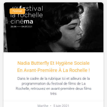
Festival
Nadia Butterfly Et Hygiène Sociale
En Avant-Première À La Rochelle !
Dans le cadre de la rubrique Ici et ailleurs de la
programmation du festival de films de La
Rochelle, retrouvez en avant-première deux films
très
Marthe
5 juin 2021