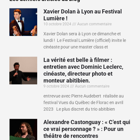
Xavier Dolan à Lyon au Festival
Lumière !
10 octobre 2024
Aucun commentaire
Xavier Dolan sera à Lyon ce dimanche et
lundi ! Le Festival Lumière (officiel) invite le
cinéaste pour une master class et
La vérité est belle à filmer :
entretien avec Dominic Leclerc,
cinéaste, directeur photo et
monteur abitibien.
9 octobre 2024
Aucun commentaire
entrevue avec Pierre Audebert réalisée au
festival Vues du Québec de Florac en avril
2023 Le plus discret du trio abitibien
Alexandre Castonguay : « C’est qui
ce vrai personnage ? » : Pour un
théâtre de rencontres