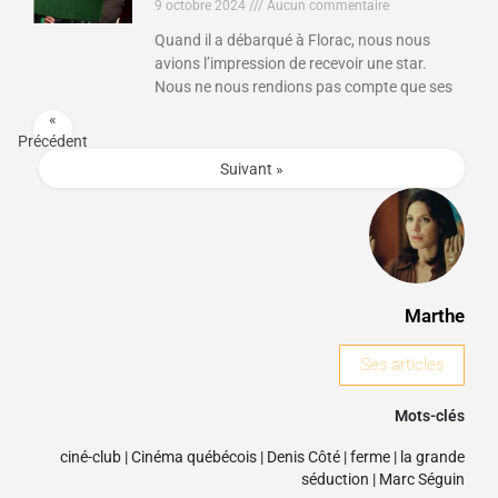
9 octobre 2024
Aucun commentaire
Quand il a débarqué à Florac, nous nous
avions l’impression de recevoir une star.
Nous ne nous rendions pas compte que ses
«
Précédent
Suivant »
Marthe
Ses articles
Mots-clés
ciné-club
|
Cinéma québécois
|
Denis Côté
|
ferme
|
la grande
séduction
|
Marc Séguin