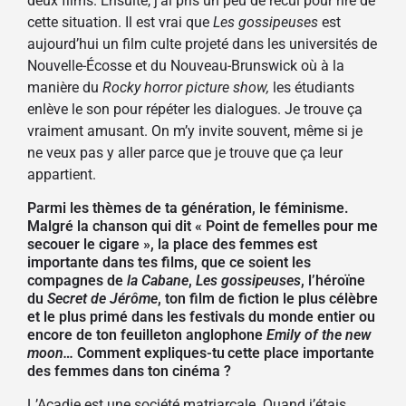
deux films. Ensuite, j’ai pris un peu de recul pour rire de
cette situation. Il est vrai que
Les gossipeuses
est
aujourd’hui un film culte projeté dans les universités de
Nouvelle-Écosse et du Nouveau-Brunswick où à la
manière du
Rocky horror picture show,
les étudiants
enlève le son pour répéter les dialogues. Je trouve ça
vraiment amusant. On m’y invite souvent, même si je
ne veux pas y aller parce que je trouve que ça leur
appartient.
Parmi les thèmes de ta génération, le féminisme.
Malgré la chanson qui dit « Point de femelles pour me
secouer le cigare », la place des femmes est
importante dans tes films, que ce soient les
compagnes de
la Cabane
,
Les gossipeuses
, l’héroïne
du
Secret de Jérôme
,
ton
film de fiction le plus célèbre
et le plus primé dans les festivals du monde entier
ou
encore
de
ton
feuilleton anglophone
Emily of the new
moon…
Comment explique
s-tu
cette
place importante
des femmes
dans ton cinéma
?
L’Acadie est une société matriarcale. Quand j’étais