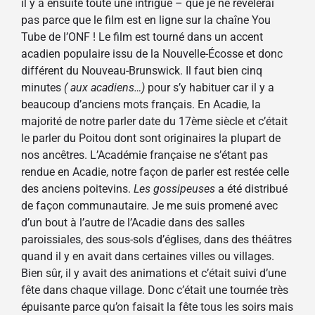
il y a ensuite toute une intrigue – que je ne révélerai
pas parce que le film est en ligne sur la chaîne You
Tube de l’ONF ! Le film est tourné dans un accent
acadien populaire issu de la Nouvelle-Écosse et donc
différent du Nouveau-Brunswick. Il faut bien cinq
minutes
( aux acadiens…)
pour s’y habituer car il y a
beaucoup d’anciens mots français. En Acadie, la
majorité de notre parler date du 17ème siècle et c’était
le parler du Poitou dont sont originaires la plupart de
nos ancêtres. L’Académie française ne s’étant pas
rendue en Acadie, notre façon de parler est restée celle
des anciens poitevins.
Les gossipeuses
a été distribué
de façon communautaire. Je me suis promené avec
d’un bout à l’autre de l’Acadie dans des salles
paroissiales, des sous-sols d’églises, dans des théâtres
quand il y en avait dans certaines villes ou villages.
Bien sûr, il y avait des animations et c’était suivi d’une
fête dans chaque village. Donc c’était une tournée très
épuisante parce qu’on faisait la fête tous les soirs mais