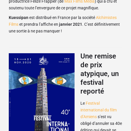
productrice Félize Frappier (de
Max Films Média
) qui a cru et
soutenu toute l’envergure de ce projet magnifique.
Kuessipan
est distribué en France par la société
Alchimistes
Films
et prendra l’affiche en
janvier 2021
. C’est définitivement
une sortie à ne pas manquer !
Une remise
de prix
atypique, un
festival
reporté
Le
Festival
international du film
d’Amiens
s’est vu
obligé d’annuler sa 40e
édition qui devait se