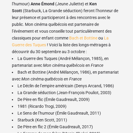
l’humour
)
Anne Émond
(
Jeune Juliette
) et
Ken
Scott
(
Starbuck, La Grande séduction
) feront l’honneur de
leur présence et participeront à des rencontres avec le
public.
Mon cinéma québécois est partenaire de
l’événement et vous conseille tout particulièrement des
classiques pour enfant comme
Bach et Bottine
ou
La
Guerre des Tuques
! Voici la liste des longs-métrages à
découvrir du 30 septembre au 3 octobre :
La Guerre des Tuques
(André Mélançon, 1985), en
partenariat avec
Mon cinéma québécois en France
Bach et Bottine
(André Mélançon, 1986), en partenariat
avec
Mon cinéma québécois en France
Le Déclin de l’empire américain
(Denys Arcand, 1986)
La Grande séduction
(Jean-François Pouliot, 2003)
De Père en flic
(Émile Gaudreault, 2009)
1981
(Ricardo Trogi, 2009)
Le Sens de l’humour
(Émile Gaudreault, 2011)
Starbuck
(Ken Scott, 2011)
De Père en flic 2
(Émile Gaudreault, 2017)