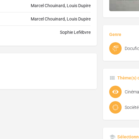
Marcel Chouinard, Louis Dupire
Marcel Chouinard, Louis Dupire
Sophie Lefèbvre
Genre
Docufic
Thème(s) d
Cinéma 
Société
Sélectionn