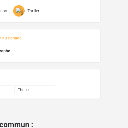
tion
Thriller
on au Canada
raphe
Thriller
e commun :