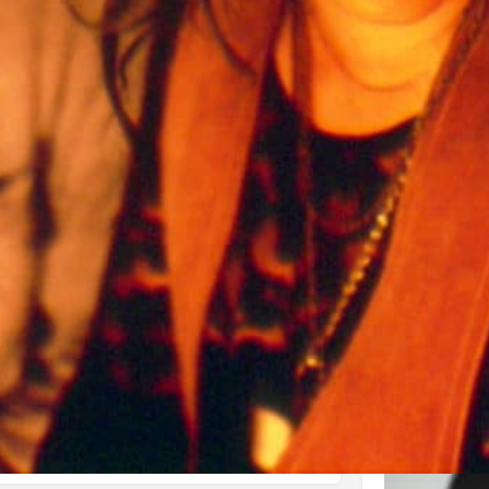
J'aime
Donnez votre avis
Partagez
Distribute
Vues d
Affiche
iers font une descente dans une piquerie. Mais
s la débandade, le caméraman et deux policiers
 trente-six heures de la durée du siège, et
nt le caméraman à enregistrer leur version de