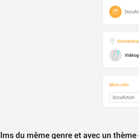
Docufic
Distributi
Vidéog
Mots-clés
Docufiction
films du même genre et avec un thèm