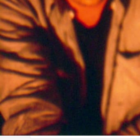
Réalisé par :
Robert Morin
L'histoire
Un caméraman de téléjournal sur les talons, des polic
les choses tournent mal : les junkies sont armés. Dan
sont pris en otage. La maison est encerclée. Durant les
jusqu’à épuisement de leur stock, les assiégés forcero
l’existence.