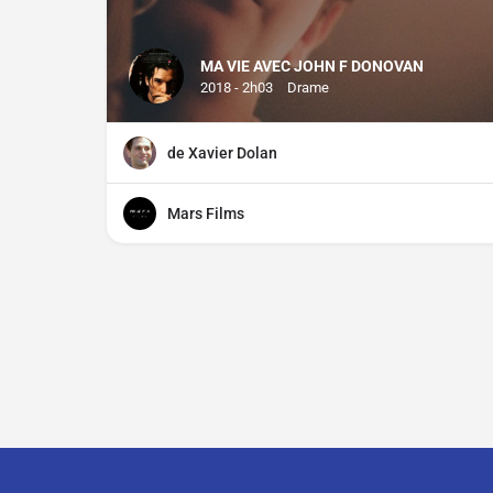
MA VIE AVEC JOHN F DONOVAN
2018 - 2h03
Drame
de Xavier Dolan
Mars Films
Contact
À propos