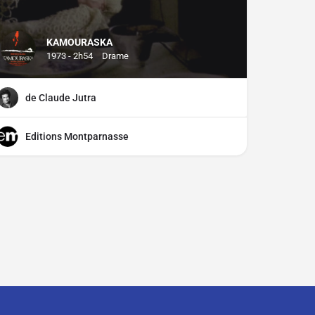
KAMOURASKA
1973 - 2h54
Drame
de Claude Jutra
Editions Montparnasse
ciper ?