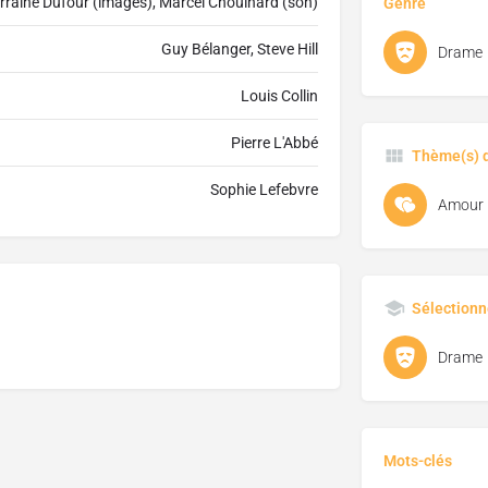
rraine Dufour (images), Marcel Chouinard (son)
Genre
Guy Bélanger, Steve Hill
Drame
Louis Collin
Pierre L'Abbé
Thème(s) d
Sophie Lefebvre
Amour
Sélectionn
Drame
Mots-clés